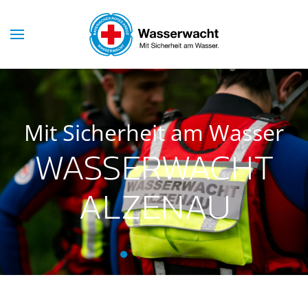
Skip to main content
Mit Sicherheit am Wasser
WASSERWACHT
ALZENAU
Wasserwacht Alzenau
Wasserwacht Alzenau
Wasserwacht Alzenau
Wasserwacht Alzenau
Wasserwacht Alzenau