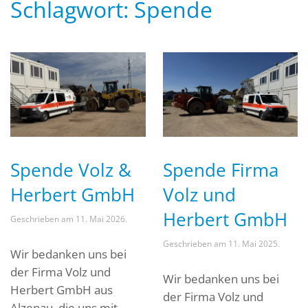
Schlagwort:
Spende
Spende Volz &
Spende Firma
Herbert GmbH
Volz und
Herbert GmbH
Geschrieben am
11. Mai 2026
.
Geschrieben am
11. Mai 2025
.
Wir bedanken uns bei
der Firma Volz und
Wir bedanken uns bei
Herbert GmbH aus
der Firma Volz und
Alzenau, die uns mit