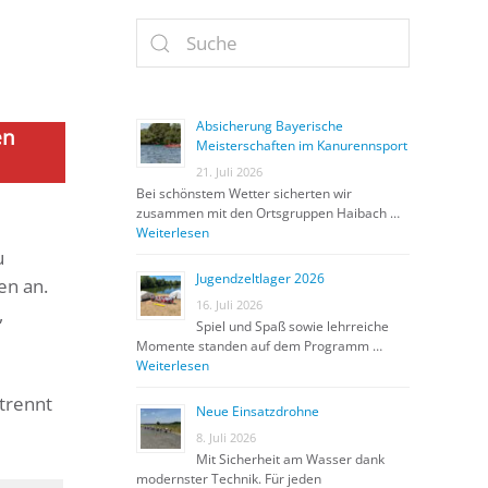
Absicherung Bayerische
en
Meisterschaften im Kanurennsport
21. Juli 2026
Bei schönstem Wetter sicherten wir
zusammen mit den Ortsgruppen Haibach …
Weiterlesen
u
Jugendzeltlager 2026
en an.
16. Juli 2026
,
Spiel und Spaß sowie lehrreiche
Momente standen auf dem Programm …
Weiterlesen
trennt
Neue Einsatzdrohne
8. Juli 2026
Mit Sicherheit am Wasser dank
modernster Technik. Für jeden