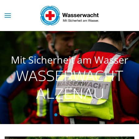
Skip to main content
Mit Sicherheit am Wasser
WASSERWACHT
ALZENAU
Wasserwacht Alzenau
Wasserwacht Alzenau
Wasserwacht Alzenau
Wasserwacht Alzenau
Wasserwacht Alzenau