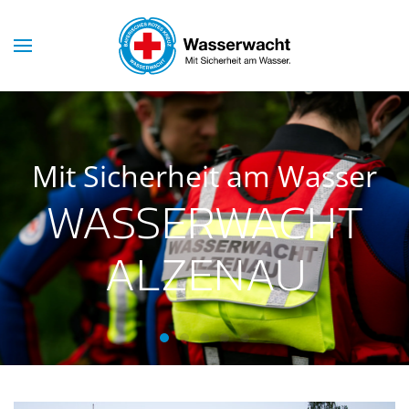
Skip to main content
Mit Sicherheit am Wasser
WASSERWACHT
ALZENAU
Wasserwacht Alzenau
Wasserwacht Alzenau
Wasserwacht Alzenau
Wasserwacht Alzenau
Wasserwacht Alzenau