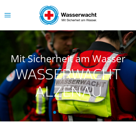
Skip to main content
Mit Sicherheit am Wasser
WASSERWACHT
ALZENAU
Wasserwacht Alzenau
Wasserwacht Alzenau
Wasserwacht Alzenau
Wasserwacht Alzenau
Wasserwacht Alzenau