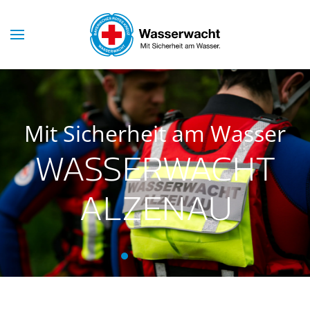
Skip to main content
Mit Sicherheit am Wasser
WASSERWACHT
ALZENAU
Wasserwacht Alzenau
Wasserwacht Alzenau
Wasserwacht Alzenau
Wasserwacht Alzenau
Wasserwacht Alzenau