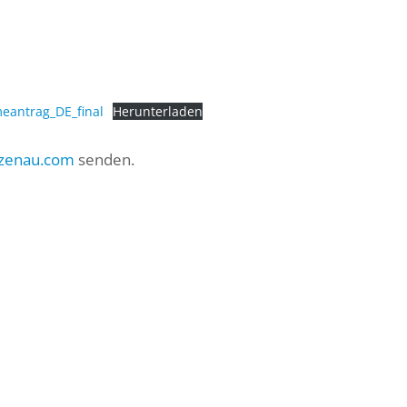
antrag_DE_final
Herunterladen
lzenau.com
senden.