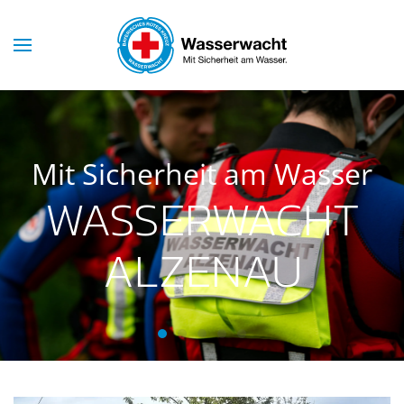
Skip to main content
Mit Sicherheit am Wasser
WASSERWACHT
ALZENAU
Wasserwacht Alzenau
Wasserwacht Alzenau
Wasserwacht Alzenau
Wasserwacht Alzenau
Wasserwacht Alzenau