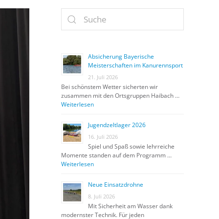
Absicherung Bayerische
Meisterschaften im Kanurennsport
21. Juli 2026
Bei schönstem Wetter sicherten wir
zusammen mit den Ortsgruppen Haibach …
Weiterlesen
Jugendzeltlager 2026
16. Juli 2026
Spiel und Spaß sowie lehrreiche
Momente standen auf dem Programm …
Weiterlesen
Neue Einsatzdrohne
8. Juli 2026
Mit Sicherheit am Wasser dank
modernster Technik. Für jeden