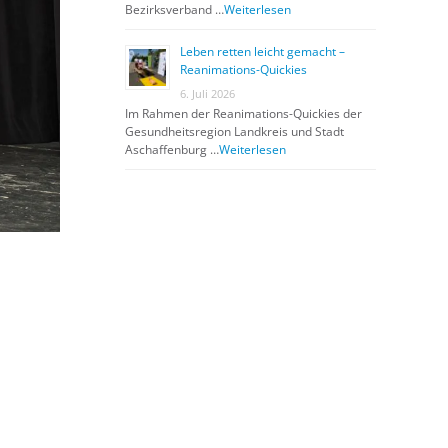
Bezirksverband …
Weiterlesen
Leben retten leicht gemacht –
Reanimations-Quickies
6. Juli 2026
Im Rahmen der Reanimations-Quickies der
Gesundheitsregion Landkreis und Stadt
Aschaffenburg …
Weiterlesen