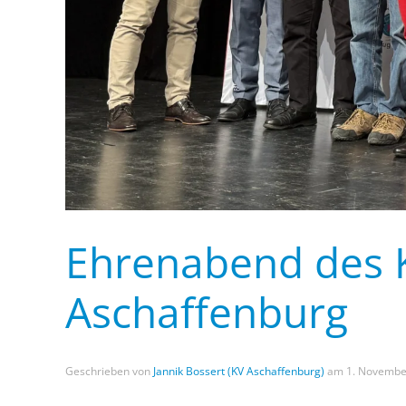
Ehrenabend des 
Aschaffenburg
Geschrieben von
Jannik Bossert (KV Aschaffenburg)
am
1. Novembe